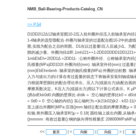
NMB_Ball-Bearing-Products-Catalog_CN
>> P.54
D1DD2I12Δ12轴承室图10-2压入前外圈外径压入前轴承室
1-4轴承的选型⑩配合·外圈与轴承室的过盈配合图10-2中的虚
图,实线为配合之后的简图。D1在以过盈量I压入后减少Δ。为
隙的减少量。外圈沟径Δ即,1mh221++1-2DD2DDDD1DD1221+-
1mbEbEh+2IDD1Δ =2DD11- :公称外圈外径、公称轴承室内径
氏模量(MPa)DD1D2I:外圈沟径(mm) :轴承室外径(mm):过盈量(
(mm)EbEhmbmh :轴承室的杨氏模量(MPa):外圈的泊松数 
入力与拔出力的计算在有过盈量的状态下将轴承安装到轴或轴
力根据厚壁圆柱的配合理论求出。压入力(或拔出力)由配合面
摩擦系数决定。K压入力(或拔出力)用以下计算公式表示。K μPm
()BΔdEkk0d0:内圈的壁厚比 d/dik = :空心轴的壁厚比k0 = d
= 0d0 = 0 :空心轴的内径() 实心轴时为-×)k21k02)(k2 - k02-11(
室上拔出外圈时)MPa:压强()mm:轴径():配合面的摩擦系数μ = 0
柱轴,将外圈压入轴承室时)μ = 0.18( 圆柱轴上拔出内圈,从轴
()mmmm :有效过盈量():钢的纵向弹性模量(E 208000MPaMPa)
<<
| <
|
> |